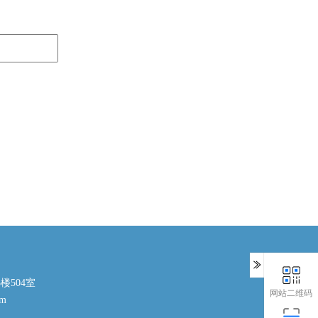
楼504室
网站二维码
om