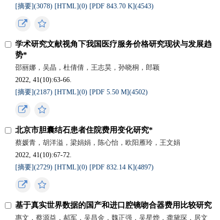
[摘要](
3078
)
[HTML](
0
)
[PDF 843.70 K](
4543
)
学术研究文献视角下我国医疗服务价格研究现状与发展趋
势*
邵丽娜，吴晶，杜倩倩，王志昊，孙晓桐，郎颖
2022, 41(10):63-66.
[摘要](
2187
)
[HTML](
0
)
[PDF 5.50 M](
4502
)
北京市胆囊结石患者住院费用变化研究*
蔡媛青，胡洋溢，梁娟娟，陈心怡，欧阳雁玲，王文娟
2022, 41(10):67-72.
[摘要](
2729
)
[HTML](
0
)
[PDF 832.14 K](
4897
)
基于真实世界数据的国产和进口腔镜吻合器费用比较研究
惠文，蔡源益，郝军，吴昌金，魏正强，吴星烨，龚黛琛，居文