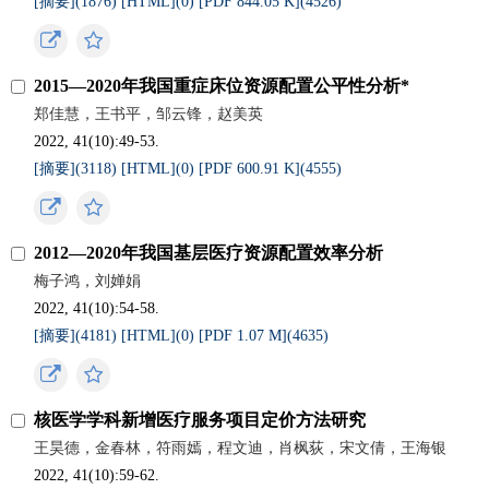
[摘要](
1876
)
[HTML](
0
)
[PDF 844.05 K](
4526
)
2015—2020年我国重症床位资源配置公平性分析*
郑佳慧，王书平，邹云锋，赵美英
2022, 41(10):49-53.
[摘要](
3118
)
[HTML](
0
)
[PDF 600.91 K](
4555
)
2012—2020年我国基层医疗资源配置效率分析
梅子鸿，刘婵娟
2022, 41(10):54-58.
[摘要](
4181
)
[HTML](
0
)
[PDF 1.07 M](
4635
)
核医学学科新增医疗服务项目定价方法研究
王昊德，金春林，符雨嫣，程文迪，肖枫荻，宋文倩，王海银
2022, 41(10):59-62.