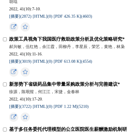
胡琨
2022, 41(10):7-10.
[摘要](
2872
)
[HTML](
0
)
[PDF 426.35 K](
4603
)
政策工具视角下我国医疗救助政策分析及优化策略研究*
郝兴敏，伍红艳，余江霞，田柳丹，李星辰，荣艺，黄艳，林枭
2022, 41(10):11-16.
[摘要](
3019
)
[HTML](
0
)
[PDF 613.08 K](
4554
)
新形势下省级药品集中带量采购政策分析与完善建议*
徐源，陈珉惺，何江江，宋捷，金春林
2022, 41(10):17-20.
[摘要](
3722
)
[HTML](
0
)
[PDF 1.22 M](
5210
)
基于多任务委托代理模型的公立医院医生薪酬激励机制研