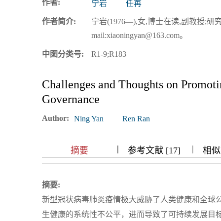
作者:
宁岩
任苒
浏览排名
作者简介:
宁岩(1976—),女,博士在读,副教授
mail:xiaoningyan@163.com。
中图分类号:
R1-9;R183
Challenges and Thoughts on Promotin
Governance
Author:
Ning Yan
Ren Ran
|
|
|
|
摘要
参考文献 [17]
相似文
摘要:
新型冠状病毒肺炎疫情极大威胁了人类健康和全球
生健康的系统性不公平，进而导致了可持续发展目