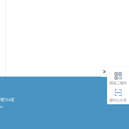
网站二维码
楼504室
期刊公众号
om