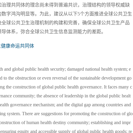
如治理共同体的理念尚未得到普遍共识，治理结构的领导权威缺
的数字鸿沟明显等。为此，建议从以下5个方面推进全球公共卫生
快全球公共卫生治理机制的构建和完善，确保全球公共卫生产品
领导体系，弥合全球公共卫生信息监测能力的差距。
生健康命运共同体
 and global public health security; damaged national health system; e
ad to the obstruction or even reversal of the sustainable development go
ng the construction of global public health governance. It faces many c
rnance community; the absence of leadership in the global public healt
c health governance mechanism; and the digital gap among countries and
oring system. There are suggestions for promoting the construction of glo
construction of human health destiny community; establishing and impr
nsuring equity and accessible supply of global public health goods; re