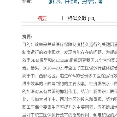
作者:
张礼亮，田佳帅，张婧怡，等
浏览排名
|
|
|
|
|
|
|
摘要
相似文献 [20]
摘要:
目的：效率是关系医疗保障制度持久运行的关键因素。
制度运行的效率现状，发现可能存在的问题，为提
效率SBM模型和Malmquist指数测算我国31个省
素。结果：2020—2021年全国职工医保运行整体综
高于中、西部地区，超过60%的省份职工医保运行
进步效率的下降是制约的主要因素。经济发展水平
的加深对其有显著的抑制作用。结论：我国职工医
此，应加大对于中、西部地区的投入和重视，努力
职工医保全要素生产率提升的主要因素，应不断加
展对于职工医保运行效率的驱动作用，制定积极的