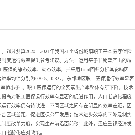
通过测算2020—2021年我国31个省份城镇职工基本医疗保险
高制度运行效率提供参考建议。方法：运用基于非期望产出的超
份职工医保的静态效率、动态效率，并采用Tobit回归分析其影响因
合效率均值分别为0.826、0.827，东部地区职工医保运行效率显著
效率值小于1。职工医保运行的全要素生产率整体有所下降，技术
的提高对职工医保运行效率有显著的促进作用，人口老龄化程度
保运行效率仍有待改进，不同区域之间存在明显的效率差距，因
弥合区域差距，促进医保公平发展；技术进步效率的下降是制约
大制度改革力度，实现生产前沿面前移；此外，还应重视经济发
人口老龄化应对政策。