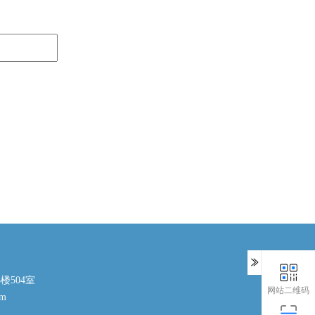
楼504室
网站二维码
om