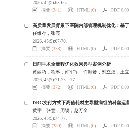
2026, 45(5):63-66.
摘要 (
341
)
HTML (
0
)
PDF 0.00
高质量发展背景下医院内部管理机制优化：基
任维存，张亮
2026, 45(5):67-70.
摘要 (
338
)
HTML (
0
)
PDF 0.00
日间手术全流程优化效果典型案例分析
黄丽巧，程琳，许军军，许颢龄，刘立煌，王
2026, 45(5):71-73，77.
摘要 (
372
)
HTML (
0
)
PDF 0.00
DRG支付方式下高值耗材主导型病组的科室运
黄宇，张意，周锐，赵万全
2026, 45(5):74-77.
摘要 (
389
)
HTML (
0
)
PDF 0.00