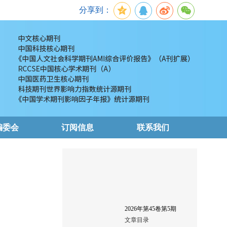
分享到：
编委会
订阅信息
联系我们
2026
年第
45
卷第
5
期
文章目录