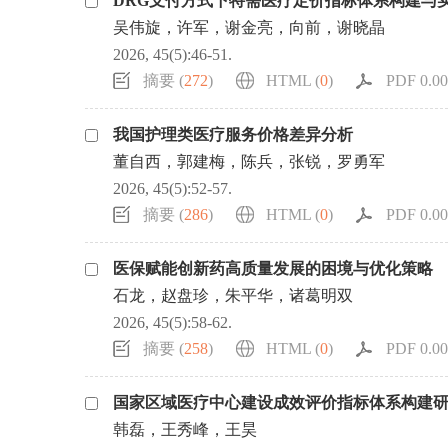
DRG支付方式下特需医疗定价指标体系构建与
吴伟旋，许军，谢金亮，向前，谢晓晶
2026, 45(5):46-51.
摘要 (
272
)
HTML (
0
)
PDF 0.00
我国护理类医疗服务价格差异分析
董自西，郭建梅，陈兵，张锐，罗勇军
2026, 45(5):52-57.
摘要 (
286
)
HTML (
0
)
PDF 0.00
医保赋能创新药高质量发展的困境与优化策略
石龙，赵盘珍，朱平华，诸葛明双
2026, 45(5):58-62.
摘要 (
258
)
HTML (
0
)
PDF 0.00
国家区域医疗中心建设成效评价指标体系构建
韩磊，王秀峰，王昊