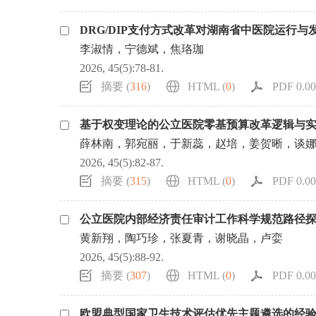
DRG/DIP支付方式改革对湖南省中医院运行与
李淑情，宁德斌，焦珞珈
2026, 45(5):78-81.
摘要 (
316
)
HTML (
0
)
PDF 0.00
基于权变理论的公立医院零基预算改革逻辑与
薛林南，郭宛丽，于新蕊，赵培，姜贺晰，谈
2026, 45(5):82-87.
摘要 (
315
)
HTML (
0
)
PDF 0.00
公立医院内部经济责任审计工作科学规范路径
黄新翔，陶巧珍，张夏青，谢晓晶，卢娈
2026, 45(5):88-92.
摘要 (
307
)
HTML (
0
)
PDF 0.00
欧盟典型国家卫生技术评估优先主题遴选的经