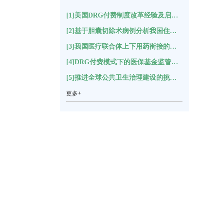
[1]美国DRG付费制度改革经验及启示(17443)
[2]基于胆囊切除术病例分析我国住院结构变化(11148)
[3]我国医疗联合体上下用药衔接的困境分析及对策建议*(5514)
[4]DRG付费模式下的医保基金监管指标体系构建(5311)
[5]推进全球公共卫生治理建设的挑战与思考(5240)
更多+