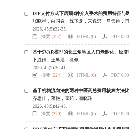
DIP支付方式下房颤3种介入手术的费用特征与
张晓星，向国春，陈飞龙，宋逸潇，马雪迪，
2026, 45(5):32-35.
摘要 (
397
)
HTML (
0
)
PDF 0.00
基于SVAR模型的长三角地区人口老龄化、经
卜胜娟，王早晨，徐佩
2026, 45(5):36-41.
摘要 (
224
)
HTML (
0
)
PDF 0.00
基于机构流向法的两种中医药总费用核算方法
齐思佳，蒋艳，霍茹，满晓玮
2026, 45(5):42-45.
摘要 (
270
)
HTML (
0
)
PDF 0.00