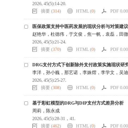
2026, 45(5):14-20.
摘要 (
314
)
HTML (
0
)
PDF 0.00
医保政策支持中医药发展的现状分析与对策建
赵艳华，杜德伟，于文俊，焦一帆，袁磊，田
2026, 45(5):21-24.
摘要 (
370
)
HTML (
0
)
PDF 0.00
DRG支付方式下创新除外支付政策实施现状研
李洋，孙小巍，那艺诺，李姝熠，李学文，吴
2026, 45(5):25-27.
摘要 (
308
)
HTML (
0
)
PDF 0.00
基于彩虹模型的DRG与DIP支付方式差异分析
周莉，陈永成
2026, 45(5):28-31，41.
摘要 (
462
)
HTML (
0
)
PDF 0.00