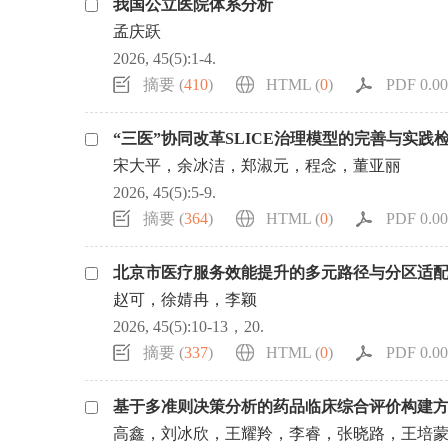
我国公立医院体系分析
浏览排名
孟庆跃
2026, 45(5):1-4.
摘要 (
410
)
HTML (
0
)
PDF 0.00
“三医”协同改革SLICE治理模型的完善与实践
宋大平，余冰洁，郑淑元，程念，董亚丽
2026, 45(5):5-9.
摘要 (
364
)
HTML (
0
)
PDF 0.00
北京市医疗服务效能提升的多元路径与分区适
赵可，徐婧冉，李颖
2026, 45(5):10-13，20.
摘要 (
337
)
HTML (
0
)
PDF 0.00
基于多准则决策分析的药品临床综合评价构建
高鑫，刘冰欣，王耀羚，李睿，张晓路，王培