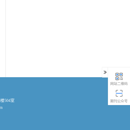
网站二维码
楼504室
期刊公众号
om