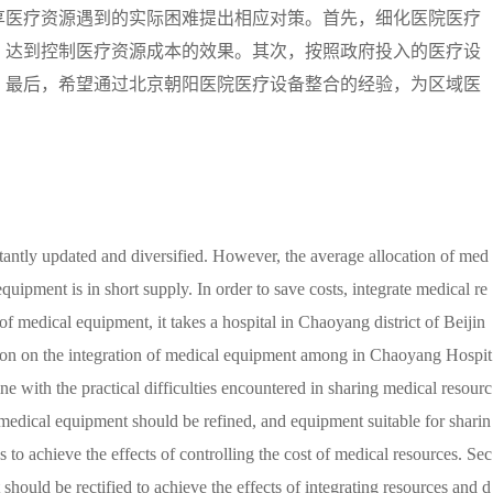
享医疗资源遇到的实际困难提出相应对策。首先，细化医院医疗
，达到控制医疗资源成本的效果。其次，按照政府投入的医疗设
。最后，希望通过北京朝阳医院医疗设备整合的经验，为区域医
tantly updated and diversified. However, the average allocation of med
equipment is in short supply. In order to save costs, integrate medical re
f medical equipment, it takes a hospital in Chaoyang district of Beijin
tion on the integration of medical equipment among in Chaoyang Hospit
e with the practical difficulties encountered in sharing medical resourc
tal medical equipment should be refined, and equipment suitable for sharin
s to achieve the effects of controlling the cost of medical resources. Sec
hould be rectified to achieve the effects of integrating resources and d