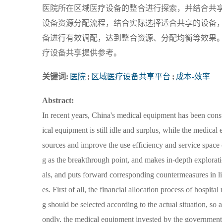
医院所在区域医疗设备的整合进行探索，并结合共
设备资源分配流程，结合实际选择适合共享的设备
备进行有效调配，达到整合资源、分配均衡等效果
疗设备共享提供参考。
关键词:
医院
;
区域医疗设备共享平台
;
成本-效率
Abstract:
In recent years, China's medical equipment has been cons
ical equipment is still idle and surplus, while the medical 
sources and improve the use efficiency and service space o
g as the breakthrough point, and makes in-depth explora
als, and puts forward corresponding countermeasures in lin
es. First of all, the financial allocation process of hospi
g should be selected according to the actual situation, so a
ondly, the medical equipment invested by the government s