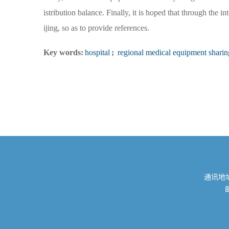
istribution balance. Finally, it is hoped that through the 
ijing, so as to provide references.
Key words:
hospital
;
regional medical equipment sharin
通讯地址
邮