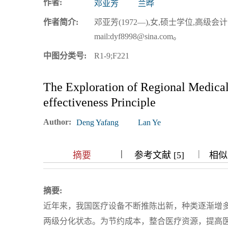
作者:
邓亚芳
兰晔
浏览排名
作者简介:
邓亚芳(1972—),女,硕士学位,高级会
mail:dyf8998@sina.com。
中图分类号:
R1-9;F221
The Exploration of Regional Medica
effectiveness Principle
Author:
Deng Yafang
Lan Ye
|
|
|
|
摘要
参考文献 [5]
相似文
摘要:
近年来，我国医疗设备不断推陈出新，种类逐渐增
两级分化状态。为节约成本，整合医疗资源，提高