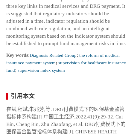
three key links in medical services and DRG payment. It
is suggested that regulatory indicators should be
adjusted in a time, indicator regulation should be
combined with rule regulation, and an intelligent
monitoring system based on the indicator system should
be established to prompt fund management risks in time.
Key words:
Diagnosis Related Group
;
the reform of medical
insurance payment system
;
supervision for healthcare insurance
fund
;
supervision index system
引用本文
崔斌,程斌,朱兆芳,等. DRG付费模式下的医保基金监管
指标体系构建[J].中国卫生经济,2022,41(9):29-32. Cui
Bin, Cheng Bin, Zhu Zhaofang, et al. DRG付费模式下的
医保基金监管指标体系构建[J]. CHINESE HEALTH