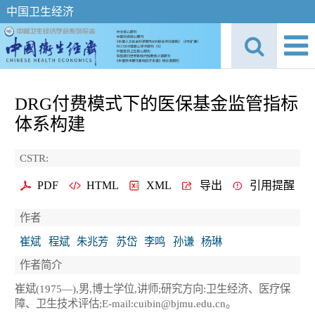
中国卫生经济
DRG付费模式下的医保基金监管指标
体系构建
CSTR:
PDF
HTML
XML
导出
引用提醒
作者
崔斌
程斌
朱兆芳
苏岱
李鸣
孙谦
杨琳
作者简介
崔斌(1975—),男,博士学位,讲师;研究方向:卫生经济、医疗保
障、卫生技术评估;E-mail:cuibin@bjmu.edu.cn。