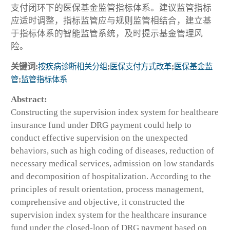
支付闭环下的医保基金监管指标体系。建议监管指标
应适时调整，指标监管应与规则监管相结合，建立基
于指标体系的智能监管系统，及时提示基金管理风
险。
关键词:
按疾病诊断相关分组
;
医保支付方式改革
;
医保基金监
管
;
监管指标体系
Abstract:
Constructing the supervision index system for healtheare
insurance fund under DRG payment could help to
conduct effective supervision on the unexpected
behaviors, such as high coding of diseases, reduction of
necessary medical services, admission on low standards
and decomposition of hospitalization. According to the
principles of result orientation, process management,
comprehensive and objective, it constructed the
supervision index system for the healthcare insurance
fund under the closed-loop of DRG payment based on