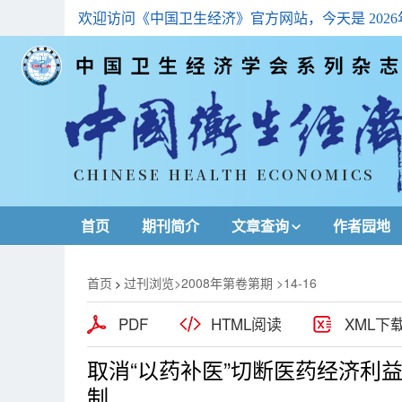
欢迎访问《中国卫生经济》官方网站，今天是
202
首页
期刊简介
文章查询
作者园地
最新一期
首页
过刊浏览
>
2008年第卷第期
>14-16
>
高级查询
PDF
HTML阅读
XML下
文章总目
取消“以药补医”切断医药经济利
下载排名
制