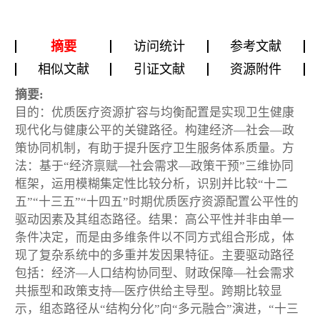
摘要
访问统计
参考文献
相似文献
引证文献
资源附件
摘要:
目的：优质医疗资源扩容与均衡配置是实现卫生健康
现代化与健康公平的关键路径。构建经济—社会—政
策协同机制，有助于提升医疗卫生服务体系质量。方
法：基于“经济禀赋—社会需求—政策干预”三维协同
框架，运用模糊集定性比较分析，识别并比较“十二
五”“十三五”“十四五”时期优质医疗资源配置公平性的
驱动因素及其组态路径。结果：高公平性并非由单一
条件决定，而是由多维条件以不同方式组合形成，体
现了复杂系统中的多重并发因果特征。主要驱动路径
包括：经济—人口结构协同型、财政保障—社会需求
共振型和政策支持—医疗供给主导型。跨期比较显
示，组态路径从“结构分化”向“多元融合”演进，“十三