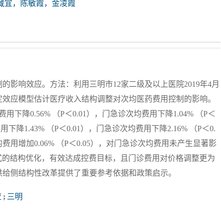
藏宜，陈敏霞，金凌霞
影响效应。方法：利用三明市12家二级及以上医院2019年4月
固定效应模型估计医疗收入结构调整对次均医药费用控制的影响。
0.56% （P＜0.01），门急诊次均费用下降1.04% （P＜
1.43% （P＜0.01），门急诊次均费用下降2.16% （P＜0.
用增加0.06% （P＜0.05），对门急诊次均费用未产生显著影
鸟”式的结构优化，有效达成控费目标，且门诊费用对价格调整更为
供给侧结构性改革提供了重要参考依据和政策启示。
应
;
三明