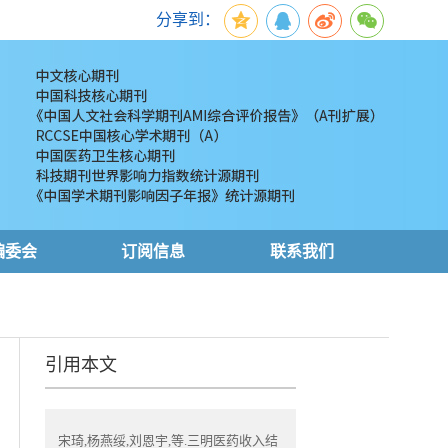
分享到：
编委会
订阅信息
联系我们
引用本文
宋琦,杨燕绥,刘恩宇,等.三明医药收入结