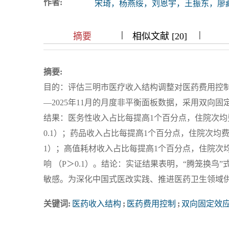
作者:
宋琦，杨燕绥，刘恩宇，王振东，廖
浏览排名
|
|
|
|
|
|
|
摘要
相似文献 [20]
摘要:
目的：评估三明市医疗收入结构调整对医药费用控制的
—2025年11月的月度非平衡面板数据，采用双向
结果：医务性收入占比每提高1个百分点，住院次均费用下降
0.1）；药品收入占比每提高1个百分点，住院次均费用下降
1）；高值耗材收入占比每提高1个百分点，住院次均费
响 （P＞0.1）。结论：实证结果表明，“腾笼换
敏感。为深化中国式医改实践、推进医药卫生领域
关键词:
医药收入结构
;
医药费用控制
;
双向固定效