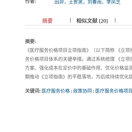
作者:
田羿，王贺男，刘春雨，李凤芝
浏览排名
|
|
|
|
|
|
|
摘要
相似文献 [20]
摘要:
《医疗服务价格项目立项指南》（以下简称 《立项
务价格项目体系的关键举措。通过系统梳理 《立项
方案、强化成本在定价中的基础作用、优化价格监
期推动《立项指南》的平稳落地，为后续持续优化
关键词:
医疗服务价格
;
政策协同
;
医疗服务价格项