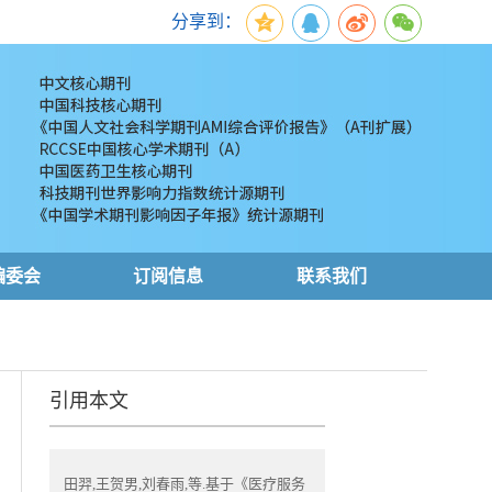
分享到：
编委会
订阅信息
联系我们
引用本文
田羿,王贺男,刘春雨,等.基于《医疗服务