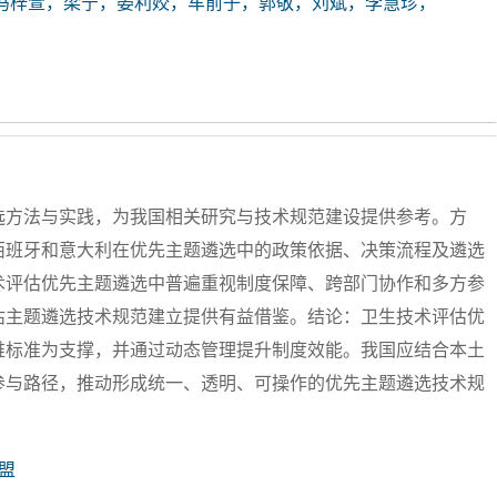
冯梓萱，梁宁，晏利姣，车前子，郭敬，刘斌，李慧珍，
选方法与实践，为我国相关研究与技术规范建设提供参考。方
西班牙和意大利在优先主题遴选中的政策依据、决策流程及遴选
术评估优先主题遴选中普遍重视制度保障、跨部门协作和多方参
估主题遴选技术规范建立提供有益借鉴。结论：卫生技术评估优
维标准为支撑，并通过动态管理提升制度效能。我国应结合本土
参与路径，推动形成统一、透明、可操作的优先主题遴选技术规
盟