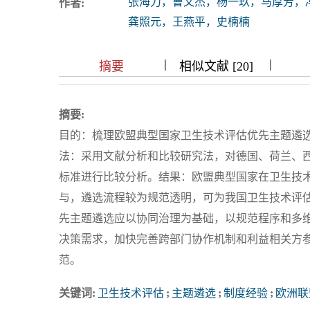
张海力，曹文杰，杨一玖，马厚芳，
作者:
浏览排名
龚照元，王燕平，史楠楠
|
|
|
|
|
|
|
摘要
相似文献 [20]
摘要:
目的：梳理欧盟典型国家卫生技术评估优先主题遴
法：采用文献分析和比较研究法，对德国、荷兰、
标准进行比较分析。结果：欧盟典型国家在卫生技
与，遴选流程较为规范透明，可为我国卫生技术评
先主题遴选应以协同治理为基础，以规范程序和多
决策需求，加快完善跨部门协作机制和利益相关方
范。
关键词:
卫生技术评估
;
主题遴选
;
制度经验
;
欧洲联