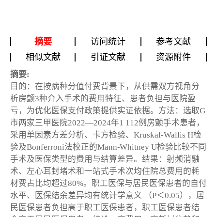
摘要
访问统计
参考文献
相似文献
引证文献
资源附件
摘要:
目的：在按病种分值付费背景下，从供需双方视角分
析房颤3种介入手术的费用特征、患者负担与医院盈
亏，为优化医保支付政策提供实证依据。方法：选取G
市两家三甲医院2022—2024年1 112例房颤手术患者，
采用单因素方差分析、卡方检验、Kruskal-Wallis H检
验及Bonferroni法校正的Mann⁃Whitney U检验比较不同
手术及医保类型的费用与结算差异。结果：射频消融
术、左心耳封堵术和一站式手术次均住院总费用的耗
材费占比均超过80%。职工医保与居民医保患者的自付
水平、医保结余差异均有统计学意义 （P＜0.05），居
民医保患者负担高于职工医保患者，职工医保患者结