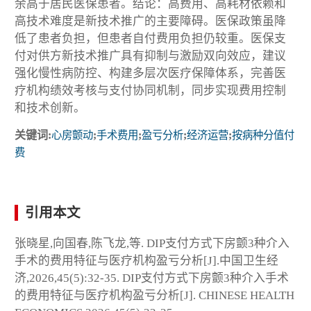
余高于居民医保患者。结论：高费用、高耗材依赖和
高技术难度是新技术推广的主要障碍。医保政策虽降
低了患者负担，但患者自付费用负担仍较重。医保支
付对供方新技术推广具有抑制与激励双向效应，建议
强化慢性病防控、构建多层次医疗保障体系，完善医
疗机构绩效考核与支付协同机制，同步实现费用控制
和技术创新。
关键词:
心房颤动
;
手术费用
;
盈亏分析
;
经济运营
;
按病种分值付
费
引用本文
张晓星,向国春,陈飞龙,等. DIP支付方式下房颤3种介入
手术的费用特征与医疗机构盈亏分析[J].中国卫生经
济,2026,45(5):32-35. DIP支付方式下房颤3种介入手术
的费用特征与医疗机构盈亏分析[J]. CHINESE HEALTH