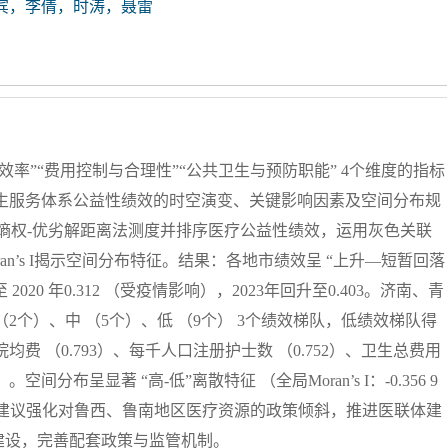
宾，李倩，时涛，聂雷
效率”“费用控制与合理性”“公共卫生与预防职能” 4个维度的指标
医疗卫生服务体系公益性绩效的时空演变、关键影响因素及空间分布规
用熵权-优劣解距离法测度并排序医疗公益性绩效，运用灰色关联
n’s I揭示空间分布特征。结果：各地市绩效呈 “上升—短暂回落
2020 年0.312 （受疫情影响），2023年回升至0.403。济南、青
2个）、中 （5个）、低 （9个） 3个绩效梯队，低绩效梯队得
费 （0.793）、每千人口注册护士数 （0.752）、卫生总费用
空间分布呈显著 “高-低”离散特征 （全局Moran’s I：-0.356 9
结论：建议强化对鲁西、鲁南地区医疗资源的政策倾斜，推进医联体建
建设，完善配套政策与监管机制。