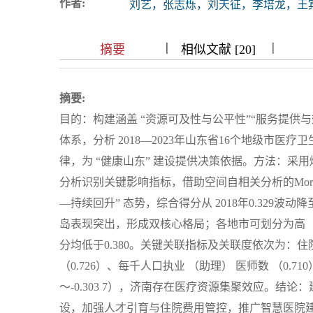
作者:
刘艺，张志烁，刘天征，李培龙，王
浏览排名
|
|
|
|
|
|
|
摘要
相似文献 [20]
摘要:
目的：构建涵盖 “资源可及性与公平性”“服务提供与
体系，分析 2018—2023年山东省16个地级市
律，为 “健康山东” 建设提供决策依据。方法：采
分析识别关键影响指标，借助空间自相关分析的Mora
—持续回升” 态势，综合得分从 2018年0.329波动降至 
岛表现突出，形成双核心格局；各地市可划分为高 （
分均低于0.380。关键关联指标及关联度依次为：住院均
（0.726）、每千人口执业 （助理） 医师数 （0.710）。
～-0.303 7），济南存在医疗资源集聚效应。
设，加强人才引育与住院费用管控，推广智慧医院