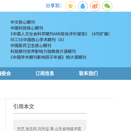
分享到：
编委会
订阅信息
联系我们
引用本文
刘艺,张志烁,刘天征,等.山东省地级市医