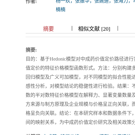
杨一玖，张振华，张婉迪，张海力，
作者:
浏览排名
楠楠
|
|
|
|
|
|
|
摘要
相似文献 [20]
摘要:
目的：基于Hedonic模型对中成药价值定价路径
值定价的特征价格模型函数形式。方法：分别构建多元
回归模型及广义可加模型，对不同模型的拟合性能
感性分析，对模型结论的稳健性进行检验。结果：
数的半对数特征价格模型在解释力、显著变量数量
方来源与制方原理及企业规模与价格呈正向关联，
格呈负向关联。结论：在本研究样本和数据条件下
间的映射关系，为中成药价值定价研究及相关政策