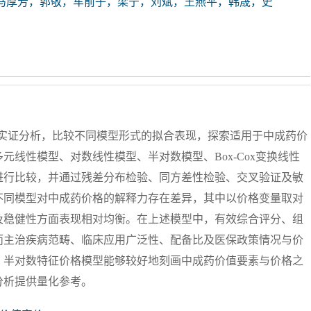
马厚芳，郭敬，车前子，梁宁，刘斌，王燕平，韩晟，史
进行实证分析，比较不同模型形式的拟合表现，探索适用于中成药价
线性模型、对数线性模型、半对数模型、Box-Cox变换线性
进行比较，并通过残差分布检验、同方差性检验、交叉验证及敏
不同模型对中成药价格的解释力存在差异，其中以价格变量取对
及稳健性方面表现相对均衡。在上述模型中，有效综合评分、组
而主治疾病范畴、临床应用广泛性、配备比及医保政策情况与价
，半对数特征价格模型能够较好地刻画中成药价值要素与价格之
分析提供量化参考。