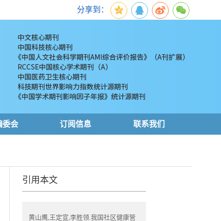
分享到：
编委会
订阅信息
联系我们
引用本文
黄山鹰,王定宣,李胜领.我国社区健康管