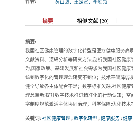
作者:
黄山鹰，王定宣，李胜领
浏览排名
|
|
|
|
|
|
|
摘要
相似文献 [20]
摘要:
我国社区健康管理的数字化转型是医疗健康服务高质
文献资料、逻辑分析等研究方法,剖析我国社区健康
为,国家政策、基建发展和社会需求为我国社区健康
统到数字化的管理理念转变不到位；技术基础薄弱,
健全导致各主体配合不足；数字标准欠缺,社区健康
理念革新:提升数字技术推进精准化的行动认知；空
字制度规范激活主体协同治理；科学保障:优化技术
关键词:
社区健康管理
;
数字化转型
;
健康服务
;
健康