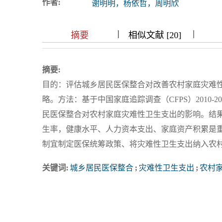
作者:
谢明明，杨依哲，周明欣
浏览排名
|
|
|
|
|
|
|
摘要
相似文献 [20]
摘要:
目的：评估城乡居民医保整合对改善农村家庭灾难
略。方法：基于中国家庭追踪调查（CFPS）2010
民医保整合对农村家庭灾难性卫生支出的影响。结
生率，健康水平、人力资本支出、家庭资产积累是
制宜制定医保统筹政策、将灾难性卫生支出纳入农
关键词:
城乡居民医保整合
;
灾难性卫生支出
;
农村