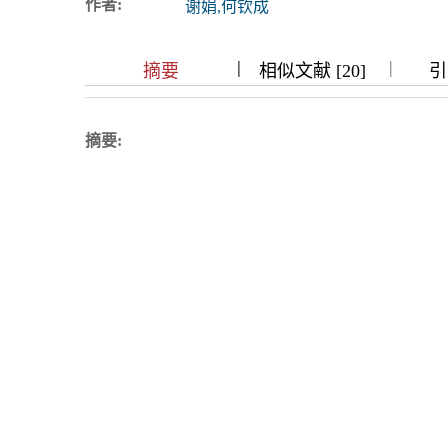
作者:
谢娟,何钦成
浏览排名
|
|
|
|
|
摘要
相似文献 [20]
引
摘要: