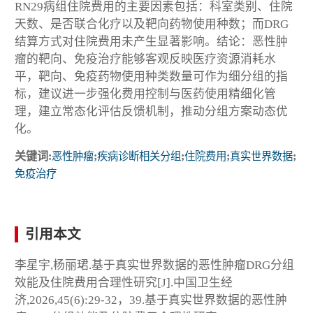
RN29病组住院费用的主要因素包括：科室类别、住院
天数、是否联合化疗以及靶向药物使用种数；而DRG
结算方式对住院费用未产生显著影响。结论：恶性肿
瘤的靶向、免疫治疗能够客观反映医疗资源消耗水
平，靶向、免疫药物使用种类数量可作为细分组的指
标，建议进一步强化费用控制与医药使用精细化管
理，建立常态化评估反馈机制，推动分组方案动态优
化。
关键词:
恶性肿瘤
;
疾病诊断相关分组
;
住院费用
;
真实世界数据
;
免疫治疗
引用本文
李星宇,杨丽珺.基于真实世界数据的恶性肿瘤DRG分组
效能及住院费用合理性研究[J].中国卫生经
济,2026,45(6):29-32，39.基于真实世界数据的恶性肿