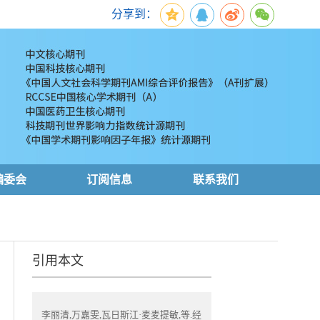
分享到：
编委会
订阅信息
联系我们
引用本文
李丽清,万嘉雯,瓦日斯江·麦麦提敏,等.经