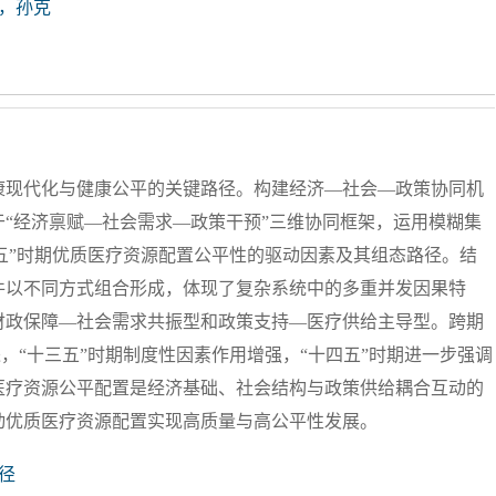
，孙克
康现代化与健康公平的关键路径。构建经济—社会—政策协同机
“经济禀赋—社会需求—政策干预”三维协同框架，运用模糊集
四五”时期优质医疗资源配置公平性的驱动因素及其组态路径。结
件以不同方式组合形成，体现了复杂系统中的多重并发因果特
财政保障—社会需求共振型和政策支持—医疗供给主导型。跨期
进，“十三五”时期制度性因素作用增强，“十四五”时期进一步强调
医疗资源公平配置是经济基础、社会结构与政策供给耦合互动的
动优质医疗资源配置实现高质量与高公平性发展。
径