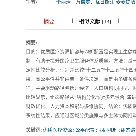
作者:
李丽清，万嘉雯，瓦日斯江·麦麦提敏
浏览排名
|
|
|
|
|
|
|
摘要
相似文献 [13]
摘要:
目的：优质医疗资源扩容与均衡配置是实现卫生健
制，有助于提升医疗卫生服务体系质量。方法：基于
定性比较分析，识别并比较“十二五”“十三五”“十
果：高公平性并非由单一条件决定，而是由多维条
征。主要驱动路径包括：经济—人口结构协同型、
比较显示，组态路径从“结构分化”向“多元融合”演
财政优化、人力资本积累与多维协同。结论：优质
系统性结果，应通过区域分类施策与多主体协同推
关键词:
优质医疗资源
;
公平配置
;
协同机制
;
组态路