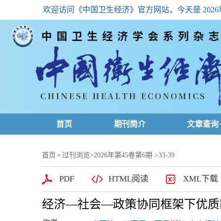
欢迎访问《中国卫生经济》官方网站，今天是
202
首页
期刊简介
文章查询
最新一期
首页
过刊浏览
>
2026年第45卷第6期
>33-39
>
高级查询
PDF
HTML阅读
XML下载
文章总目
经济—社会—政策协同框架下优质
下载排名