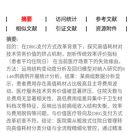
摘要
访问统计
参考文献
相似文献
引证文献
资源附件
摘要:
目的：在DRG支付方式改革背景下，探究高值耗材对
技术劳务价值的挤占机制，剖析传统效率评价指标
（患者平均住院日） 在当前医疗场景下的失效缘由。
方法：运用结构变动度分析及回归模型对纳入研究的8
146例病例开展统计分析。结果：某病组数据分析显
示，患者费用存在高值耗材占比极高且主导费用波
动、医疗服务技术劳务价值被显著挤压、住院天数与
总费用无显著相关性、高低费用组差异集中于卫生材
料档次等特征，反映出当前病组收入结构失衡、效率
与费用脱钩等问题，与价值医疗导向及DRG支付方式
改革初衷不符。结论：医院需从粗放式住院日管理转
向高值耗材分类分级与全流程精细化管控，通过精准