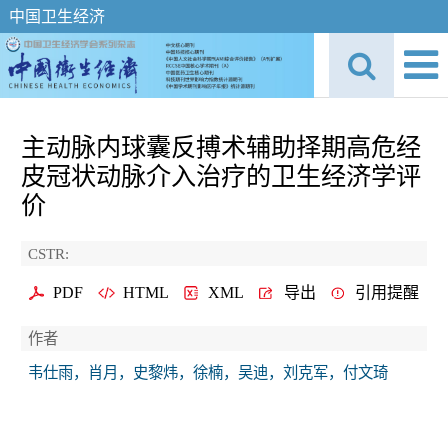
中国卫生经济
主动脉内球囊反搏术辅助择期高危经
皮冠状动脉介入治疗的卫生经济学评
价
CSTR:
PDF
HTML
XML
导出
引用提醒
作者
韦仕雨，肖月，史黎炜，徐楠，吴迪，刘克军，付文琦