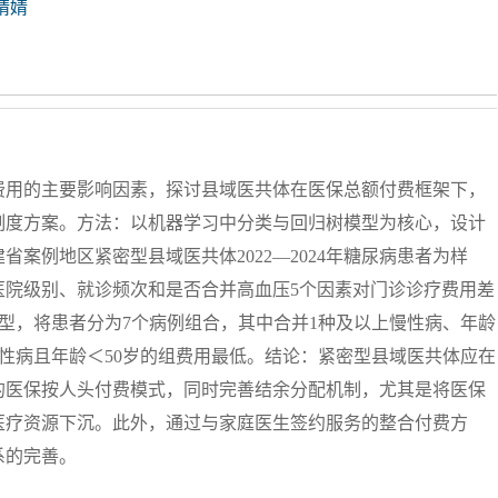
婧婧
费用的主要影响因素，探讨县域医共体在医保总额付费框架下，
制度方案。方法：以机器学习中分类与回归树模型为核心，设计
案例地区紧密型县域医共体2022—2024年糖尿病患者为样
医院级别、就诊频次和是否合并高血压5个因素对门诊诊疗费用差
树模型，将患者分为7个病例组合，其中合并1种及以上慢性病、年龄
慢性病且年龄＜50岁的组费用最低。结论：紧密型县域医共体应在
的医保按人头付费模式，同时完善结余分配机制，尤其是将医保
医疗资源下沉。此外，通过与家庭医生签约服务的整合付费方
系的完善。