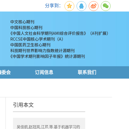
分享到：
编委会
订阅信息
联系我们
引用本文
吴佳航,赵冠岚,江芹,等.基于机器学习的