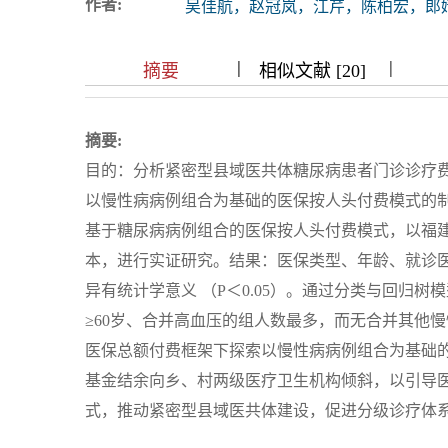
作者:
吴佳航，赵冠岚，江芹，陈柏宏，郎
浏览排名
|
|
|
|
|
|
|
摘要
相似文献 [20]
摘要:
目的：分析紧密型县域医共体糖尿病患者门诊诊疗
以慢性病病例组合为基础的医保按人头付费模式的
基于糖尿病病例组合的医保按人头付费模式，以福建省
本，进行实证研究。结果：医保类型、年龄、就诊
异有统计学意义 （P＜0.05）。通过分类与回归
≥60岁、合并高血压的组人数最多，而无合并其他
医保总额付费框架下探索以慢性病病例组合为基础
基金结余向乡、村两级医疗卫生机构倾斜，以引导
式，推动紧密型县域医共体建设，促进分级诊疗体