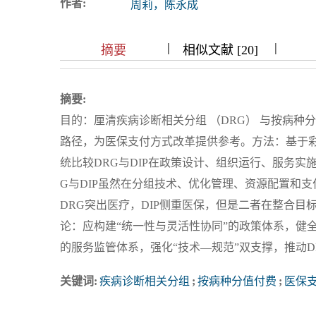
作者:
周莉，陈永成
浏览排名
|
|
|
|
|
|
|
摘要
相似文献 [20]
摘要:
目的：厘清疾病诊断相关分组 （DRG） 与按病种分
路径，为医保支付方式改革提供参考。方法：基于
统比较DRG与DIP在政策设计、组织运行、服务
G与DIP虽然在分组技术、优化管理、资源配置和
DRG突出医疗，DIP侧重医保，但是二者在整合
论：应构建“统一性与灵活性协同”的政策体系，健全
的服务监管体系，强化“技术—规范”双支撑，推动D
关键词:
疾病诊断相关分组
;
按病种分值付费
;
医保